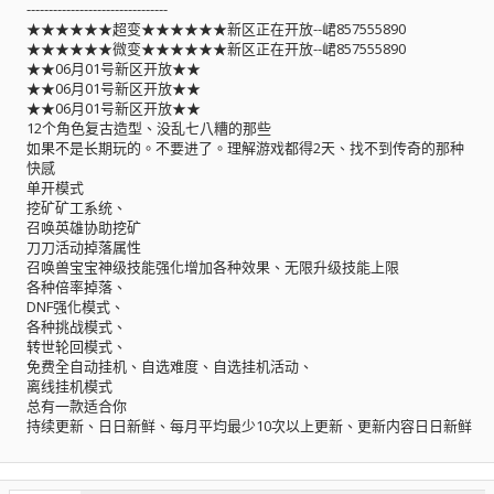
--------------------------------
★★★★★★超变★★★★★★新区正在开放--峮857555890
★★★★★★微变★★★★★★新区正在开放--峮857555890
★★06月01号新区开放★★
★★06月01号新区开放★★
★★06月01号新区开放★★
12个角色复古造型、没乱七八糟的那些
如果不是长期玩的。不要进了。理解游戏都得2天、找不到传奇的那种
快感
单开模式
挖矿矿工系统、
召唤英雄协助挖矿
刀刀活动掉落属性
召唤兽宝宝神级技能强化增加各种效果、无限升级技能上限
各种倍率掉落、
DNF强化模式、
各种挑战模式、
转世轮回模式、
免费全自动挂机、自选难度、自选挂机活动、
离线挂机模式
总有一款适合你
持续更新、日日新鲜、每月平均最少10次以上更新、更新内容日日新鲜