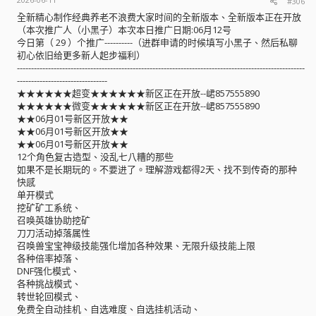
#306
全新精心制作经典养老不浪费大家时间的全新版本、全新版本正在开放
（本次推广人（小黑子）本次本日推广日期:06月12号
今日第（ 29 ）个推广----------（进群申请的时候填写小黑子、然后私聊
初心依旧给更多新人起步福利）
------------------------------------------------------------------------------------------------------
--------------------------------
★★★★★★超变★★★★★★新区正在开放--峮857555890
★★★★★★微变★★★★★★新区正在开放--峮857555890
★★06月01号新区开放★★
★★06月01号新区开放★★
★★06月01号新区开放★★
12个角色复古造型、没乱七八糟的那些
如果不是长期玩的。不要进了。理解游戏都得2天、找不到传奇的那种
快感
单开模式
挖矿矿工系统、
召唤英雄协助挖矿
刀刀活动掉落属性
召唤兽宝宝神级技能强化增加各种效果、无限升级技能上限
各种倍率掉落、
DNF强化模式、
各种挑战模式、
转世轮回模式、
免费全自动挂机、自选难度、自选挂机活动、