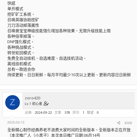
快感
单开模式
挖矿矿工系统、
召唤英雄协助挖矿
刀刀活动掉落属性
召唤兽宝宝神级技能强化增加各种效果、无限升级技能上限
各种倍率掉落、
DNF强化模式、
各种挑战模式、
转世轮回模式、
免费全自动挂机、自选难度、自选挂机活动、
离线挂机模式
总有一款适合你
持续更新、日日新鲜、每月平均最少10次以上更新、更新内容日日新鲜
zoro420
Z
Lv.1 初心者
註冊
2024-09-22
文章
578
評分
1
聲望
0
2026-06-13
#308
全新精心制作经典养老不浪费大家时间的全新版本、全新版本正在开放
（本次推广人（小黑子）本次本日推广日期:06月14号