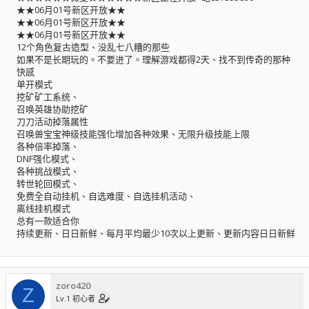
★★06月01号新区开放★★
★★06月01号新区开放★★
★★06月01号新区开放★★
12个角色复古造型、没乱七八糟的那些
如果不是长期玩的。不要进了。理解游戏都得2天、找不到传奇的那种
快感
单开模式
挖矿矿工系统、
召唤英雄协助挖矿
刀刀活动掉落属性
召唤兽宝宝神级技能强化增加各种效果、无限升级技能上限
各种倍率掉落、
DNF强化模式、
各种挑战模式、
转世轮回模式、
免费全自动挂机、自选难度、自选挂机活动、
离线挂机模式
总有一款适合你
持续更新、日日新鲜、每月平均最少10次以上更新、更新内容日日新鲜
zoro420
Z
Lv.1 初心者