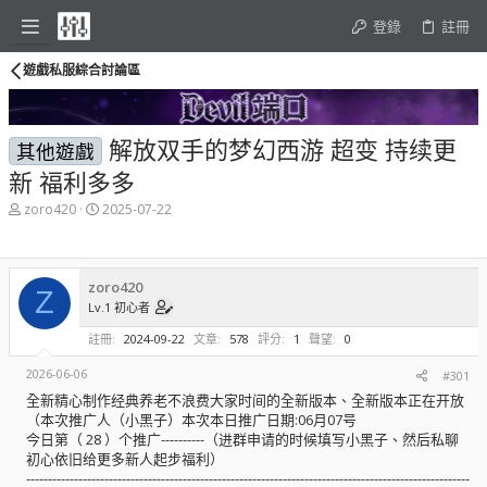
登錄
註冊
遊戲私服綜合討論區
解放双手的梦幻西游 超变 持续更
其他遊戲
新 福利多多
主
開
zoro420
2025-07-22
題
始
發
時
起
間
人
zoro420
Z
Lv.1 初心者
註冊
2024-09-22
文章
578
評分
1
聲望
0
2026-06-06
#301
全新精心制作经典养老不浪费大家时间的全新版本、全新版本正在开放
（本次推广人（小黑子）本次本日推广日期:06月07号
今日第（ 28 ）个推广----------（进群申请的时候填写小黑子、然后私聊
初心依旧给更多新人起步福利）
------------------------------------------------------------------------------------------------------