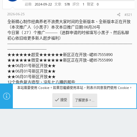
註冊
2024-09-22
文章
578
評分
1
聲望
0
2026-06-25
#321
全新精心制作经典养老不浪费大家时间的全新版本、全新版本正在开放
（本次推广人（小黑子）本次本日推广日期:06月26号
今日第（ 27 ）个推广----------（进群申请的时候填写小黑子、然后私聊
初心依旧给更多新人起步福利）
------------------------------------------------------------------------------------------------------
--------------------------------
★★★★★★超变★★★★★★新区正在开放--峮857555890
★★★★★★微变★★★★★★新区正在开放--峮857555890
★★06月01号新区开放★★
★★06月01号新区开放★★
★★06月01号新区开放★★
12个角色复古造型、没乱七八糟的那些
如果不是长期玩的。不要进了。理解游戏都得2天、找不到传奇的那种
本站需要使用 Cookie。如果您繼續使用本站，則表示同意我們使用 Cookie。
快感
单开模式
接受
了解更多。…
頂部
底部
挖矿矿工系统、
召唤英雄协助挖矿
刀刀活动掉落属性
召唤兽宝宝神级技能强化增加各种效果、无限升级技能上限
各种倍率掉落、
DNF强化模式、
各种挑战模式、