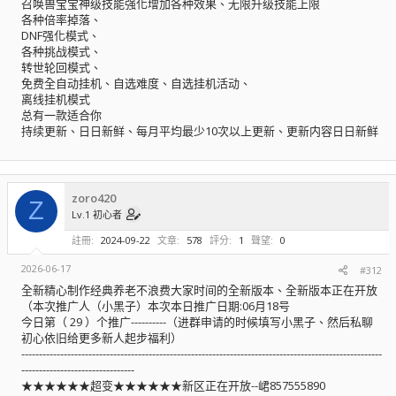
召唤兽宝宝神级技能强化增加各种效果、无限升级技能上限
各种倍率掉落、
DNF强化模式、
各种挑战模式、
转世轮回模式、
免费全自动挂机、自选难度、自选挂机活动、
离线挂机模式
总有一款适合你
持续更新、日日新鲜、每月平均最少10次以上更新、更新内容日日新鲜
zoro420
Z
Lv.1 初心者
註冊
2024-09-22
文章
578
評分
1
聲望
0
2026-06-17
#312
全新精心制作经典养老不浪费大家时间的全新版本、全新版本正在开放
（本次推广人（小黑子）本次本日推广日期:06月18号
今日第（ 29 ）个推广----------（进群申请的时候填写小黑子、然后私聊
初心依旧给更多新人起步福利）
------------------------------------------------------------------------------------------------------
--------------------------------
★★★★★★超变★★★★★★新区正在开放--峮857555890