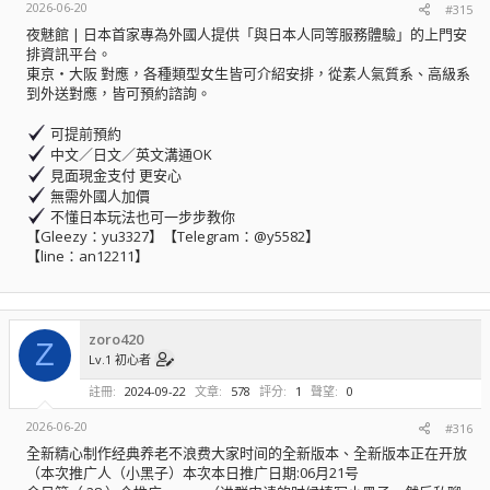
2026-06-20
#315
夜魅館 | 日本首家專為外國人提供「與日本人同等服務體驗」的上門安
排資訊平台。
東京・大阪 對應，各種類型女生皆可介紹安排，從素人氣質系、高級系
到外送對應，皆可預約諮詢。
可提前預約
中文／日文／英文溝通OK
見面現金支付 更安心
無需外國人加價
不懂日本玩法也可一步步教你
【Gleezy：yu3327】【Telegram：@y5582】
【line：an12211】
zoro420
Z
Lv.1 初心者
註冊
2024-09-22
文章
578
評分
1
聲望
0
2026-06-20
#316
全新精心制作经典养老不浪费大家时间的全新版本、全新版本正在开放
（本次推广人（小黑子）本次本日推广日期:06月21号