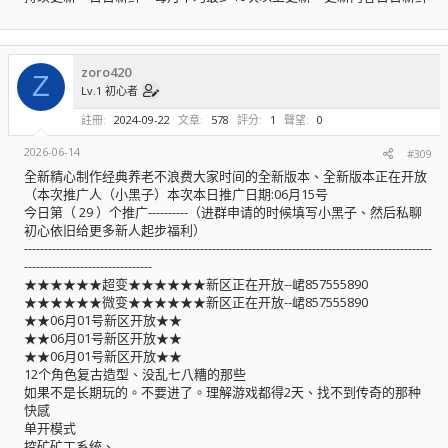
zoro420
Z
Lv.1 初心者
註冊
2024-09-22
文章
578
評分
1
聲望
0
2026-06-14
#309
全新精心制作经典养老不浪费大家时间的全新版本、全新版本正在开放
（本次推广人（小黑子）本次本日推广日期:06月15号
今日第（ 29 ）个推广----------（进群申请的时候填写小黑子、然后私聊
初心依旧给更多新人起步福利）
------------------------------------------------------------------------------------------------------
--------------------------------
★★★★★★超变★★★★★★新区正在开放--峮857555890
★★★★★★微变★★★★★★新区正在开放--峮857555890
★★06月01号新区开放★★
★★06月01号新区开放★★
★★06月01号新区开放★★
12个角色复古造型、没乱七八糟的那些
如果不是长期玩的。不要进了。理解游戏都得2天、找不到传奇的那种
快感
单开模式
挖矿矿工系统、