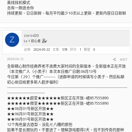
离线挂机模式
总有一款适合你
持续更新、日日新鲜、每月平均最少10次以上更新、更新内容日日新鲜
zoro420
Z
Lv.1 初心者
註冊
2024-09-22
文章
578
評分
1
聲望
0
2026-06-12
#307
全新精心制作经典养老不浪费大家时间的全新版本、全新版本正在开放
（本次推广人（小黑子）本次本日推广日期:06月13号
今日第（ 29 ）个推广----------（进群申请的时候填写小黑子、然后私聊
初心依旧给更多新人起步福利）
------------------------------------------------------------------------------------------------------
--------------------------------
★★★★★★超变★★★★★★新区正在开放--峮857555890
★★★★★★微变★★★★★★新区正在开放--峮857555890
★★06月01号新区开放★★
★★06月01号新区开放★★
★★06月01号新区开放★★
12个角色复古造型、没乱七八糟的那些
如果不是长期玩的。不要进了。理解游戏都得2天、找不到传奇的那种