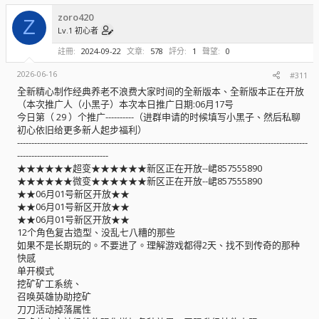
zoro420
Z
Lv.1 初心者
註冊
2024-09-22
文章
578
評分
1
聲望
0
2026-06-16
#311
全新精心制作经典养老不浪费大家时间的全新版本、全新版本正在开放
（本次推广人（小黑子）本次本日推广日期:06月17号
今日第（ 29 ）个推广----------（进群申请的时候填写小黑子、然后私聊
初心依旧给更多新人起步福利）
------------------------------------------------------------------------------------------------------
--------------------------------
★★★★★★超变★★★★★★新区正在开放--峮857555890
★★★★★★微变★★★★★★新区正在开放--峮857555890
★★06月01号新区开放★★
★★06月01号新区开放★★
★★06月01号新区开放★★
12个角色复古造型、没乱七八糟的那些
如果不是长期玩的。不要进了。理解游戏都得2天、找不到传奇的那种
快感
单开模式
挖矿矿工系统、
召唤英雄协助挖矿
刀刀活动掉落属性