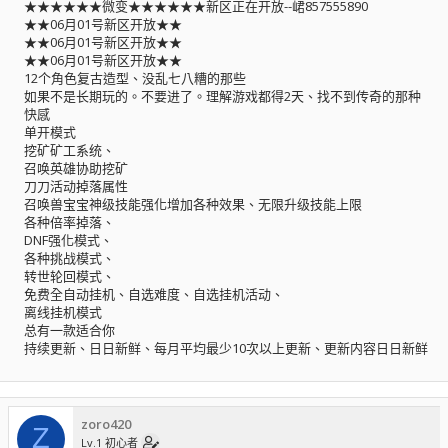
★★★★★★微变★★★★★★新区正在开放--峮857555890
★★06月01号新区开放★★
★★06月01号新区开放★★
★★06月01号新区开放★★
12个角色复古造型、没乱七八糟的那些
如果不是长期玩的。不要进了。理解游戏都得2天、找不到传奇的那种
快感
单开模式
挖矿矿工系统、
召唤英雄协助挖矿
刀刀活动掉落属性
召唤兽宝宝神级技能强化增加各种效果、无限升级技能上限
各种倍率掉落、
DNF强化模式、
各种挑战模式、
转世轮回模式、
免费全自动挂机、自选难度、自选挂机活动、
离线挂机模式
总有一款适合你
持续更新、日日新鲜、每月平均最少10次以上更新、更新内容日日新鲜
zoro420
Z
Lv.1 初心者