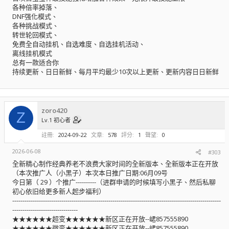
各种倍率掉落、
DNF强化模式、
各种挑战模式、
转世轮回模式、
免费全自动挂机、自选难度、自选挂机活动、
离线挂机模式
总有一款适合你
持续更新、日日新鲜、每月平均最少10次以上更新、更新内容日日新鲜
zoro420
Z
Lv.1 初心者
註冊
2024-09-22
文章
578
評分
1
聲望
0
2026-06-08
#303
全新精心制作经典养老不浪费大家时间的全新版本、全新版本正在开放
（本次推广人（小黑子）本次本日推广日期:06月09号
今日第（ 29 ）个推广----------（进群申请的时候填写小黑子、然后私聊
初心依旧给更多新人起步福利）
------------------------------------------------------------------------------------------------------
--------------------------------
★★★★★★超变★★★★★★新区正在开放--峮857555890
★★★★★★微变★★★★★★新区正在开放--峮857555890