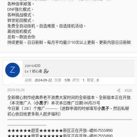
各种倍率掉落、
DNF强化模式、
各种挑战模式、
转世轮回模式、
免费全自动挂机、自选难度、自选挂机活动、
离线挂机模式
总有一款适合你
持续更新、日日新鲜、每月平均最少10次以上更新、更新内容日日新鲜
zoro420
Z
Lv.1 初心者
註冊
2024-09-22
文章
578
評分
1
聲望
0
2026-06-24
#320
全新精心制作经典养老不浪费大家时间的全新版本、全新版本正在开放
（本次推广人（
小黑子
）本次本日推广日期:06月25号
今日第（ 28 ）个推广----------（进群申请的时候填写
小黑子
、然后私聊
初心依旧给更多新人起步福利）
------------------------------------------------------------------------------------------------------
--------------------------------
★★★★★★超变★★★★★★新区正在开放--峮857555890
★★★★★★微变★★★★★★新区正在开放--峮857555890