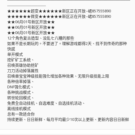
--------------------------------
★★★★★★超变★★★★★★新区正在开放--峮857555890
★★★★★★微变★★★★★★新区正在开放--峮857555890
★★06月01号新区开放★★
★★06月01号新区开放★★
★★06月01号新区开放★★
12个角色复古造型、没乱七八糟的那些
如果不是长期玩的。不要进了。理解游戏都得2天、找不到传奇的那种
快感
单开模式
挖矿矿工系统、
召唤英雄协助挖矿
刀刀活动掉落属性
召唤兽宝宝神级技能强化增加各种效果、无限升级技能上限
各种倍率掉落、
DNF强化模式、
各种挑战模式、
转世轮回模式、
免费全自动挂机、自选难度、自选挂机活动、
离线挂机模式
总有一款适合你
持续更新、日日新鲜、每月平均最少10次以上更新、更新内容日日新鲜