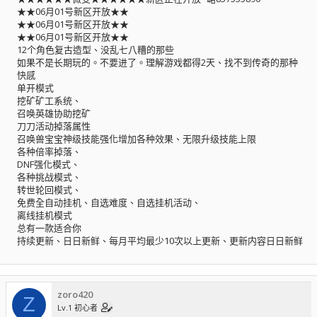
★★06月01号新区开放★★
★★06月01号新区开放★★
★★06月01号新区开放★★
12个角色复古造型、没乱七八糟的那些
如果不是长期玩的。不要进了。理解游戏都得2天、找不到传奇的那种
快感
单开模式
挖矿矿工系统、
召唤英雄协助挖矿
刀刀活动掉落属性
召唤兽宝宝神级技能强化增加各种效果、无限升级技能上限
各种倍率掉落、
DNF强化模式、
各种挑战模式、
转世轮回模式、
免费全自动挂机、自选难度、自选挂机活动、
离线挂机模式
总有一款适合你
持续更新、日日新鲜、每月平均最少10次以上更新、更新内容日日新鲜
zoro420
Z
Lv.1 初心者