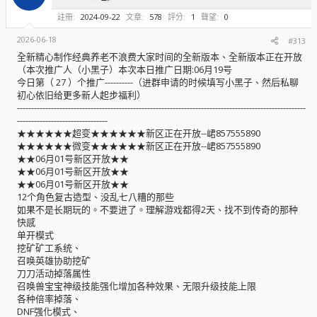
註冊
2024-09-22
文章
578
評分
1
聲望
0
2026-06-18
#313
全新精心制作经典养老不浪费大家时间的全新版本、全新版本正在开放
（本次推广人（小黑子）本次本日推广日期:06月19号
今日第（ 27 ）个推广----------（进群申请的时候填写小黑子、然后私聊
初心依旧给更多新人起步福利）
------------------------------------------------------------------------------------------------------
--------------------------------
★★★★★★超变★★★★★★新区正在开放--峮857555890
★★★★★★微变★★★★★★新区正在开放--峮857555890
★★06月01号新区开放★★
★★06月01号新区开放★★
★★06月01号新区开放★★
12个角色复古造型、没乱七八糟的那些
如果不是长期玩的。不要进了。理解游戏都得2天、找不到传奇的那种
快感
单开模式
挖矿矿工系统、
召唤英雄协助挖矿
刀刀活动掉落属性
召唤兽宝宝神级技能强化增加各种效果、无限升级技能上限
各种倍率掉落、
DNF强化模式、