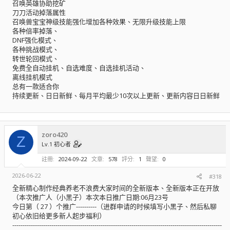
召唤英雄协助挖矿
刀刀活动掉落属性
召唤兽宝宝神级技能强化增加各种效果、无限升级技能上限
各种倍率掉落、
DNF强化模式、
各种挑战模式、
转世轮回模式、
免费全自动挂机、自选难度、自选挂机活动、
离线挂机模式
总有一款适合你
持续更新、日日新鲜、每月平均最少10次以上更新、更新内容日日新鲜
zoro420
Z
Lv.1 初心者
註冊
2024-09-22
文章
578
評分
1
聲望
0
2026-06-22
#318
全新精心制作经典养老不浪费大家时间的全新版本、全新版本正在开放
（本次推广人（小黑子）本次本日推广日期:06月23号
今日第（ 27 ）个推广----------（进群申请的时候填写小黑子、然后私聊
初心依旧给更多新人起步福利）
------------------------------------------------------------------------------------------------------