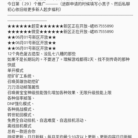
今日第（ 29 ）个推广----------（进群申请的时候填写小黑子、然后私聊
初心依旧给更多新人起步福利）
------------------------------------------------------------------------------------------------------
--------------------------------
★★★★★★超变★★★★★★新区正在开放--峮857555890
★★★★★★微变★★★★★★新区正在开放--峮857555890
★★06月01号新区开放★★
★★06月01号新区开放★★
★★06月01号新区开放★★
12个角色复古造型、没乱七八糟的那些
如果不是长期玩的。不要进了。理解游戏都得2天、找不到传奇的那种
快感
单开模式
挖矿矿工系统、
召唤英雄协助挖矿
刀刀活动掉落属性
召唤兽宝宝神级技能强化增加各种效果、无限升级技能上限
各种倍率掉落、
DNF强化模式、
各种挑战模式、
转世轮回模式、
免费全自动挂机、自选难度、自选挂机活动、
离线挂机模式
总有一款适合你
持续更新、日日新鲜、每月平均最少10次以上更新、更新内容日日新鲜