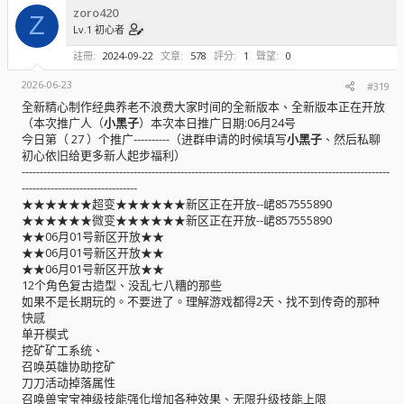
zoro420
Z
Lv.1 初心者
註冊
2024-09-22
文章
578
評分
1
聲望
0
2026-06-23
#319
全新精心制作经典养老不浪费大家时间的全新版本、全新版本正在开放
（本次推广人（
小黑子
）本次本日推广日期:06月24号
今日第（ 27 ）个推广----------（进群申请的时候填写
小黑子
、然后私聊
初心依旧给更多新人起步福利）
------------------------------------------------------------------------------------------------------
--------------------------------
★★★★★★超变★★★★★★新区正在开放--峮857555890
★★★★★★微变★★★★★★新区正在开放--峮857555890
★★06月01号新区开放★★
★★06月01号新区开放★★
★★06月01号新区开放★★
12个角色复古造型、没乱七八糟的那些
如果不是长期玩的。不要进了。理解游戏都得2天、找不到传奇的那种
快感
单开模式
挖矿矿工系统、
召唤英雄协助挖矿
刀刀活动掉落属性
召唤兽宝宝神级技能强化增加各种效果、无限升级技能上限