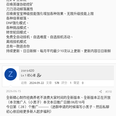
召唤英雄协助挖矿
刀刀活动掉落属性
召唤兽宝宝神级技能强化增加各种效果、无限升级技能上限
各种倍率掉落、
DNF强化模式、
各种挑战模式、
转世轮回模式、
免费全自动挂机、自选难度、自选挂机活动、
离线挂机模式
总有一款适合你
持续更新、日日新鲜、每月平均最少10次以上更新、更新内容日日新鲜
zoro420
Z
Lv.1 初心者
註冊
2024-09-22
文章
578
評分
1
聲望
0
2026-06-15
#310
全新精心制作经典养老不浪费大家时间的全新版本、全新版本正在开放
（本次推广人（小黑子）本次本日推广日期:06月16号
今日第（ 28 ）个推广----------（进群申请的时候填写小黑子、然后私聊
初心依旧给更多新人起步福利）
------------------------------------------------------------------------------------------------------