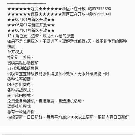
--------------------------------
★★★★★★超变★★★★★★新区正在开放--峮857555890
★★★★★★微变★★★★★★新区正在开放--峮857555890
★★06月01号新区开放★★
★★06月01号新区开放★★
★★06月01号新区开放★★
12个角色复古造型、没乱七八糟的那些
如果不是长期玩的。不要进了。理解游戏都得2天、找不到传奇的那种
快感
单开模式
挖矿矿工系统、
召唤英雄协助挖矿
刀刀活动掉落属性
召唤兽宝宝神级技能强化增加各种效果、无限升级技能上限
各种倍率掉落、
DNF强化模式、
各种挑战模式、
转世轮回模式、
免费全自动挂机、自选难度、自选挂机活动、
离线挂机模式
总有一款适合你
持续更新、日日新鲜、每月平均最少10次以上更新、更新内容日日新鲜