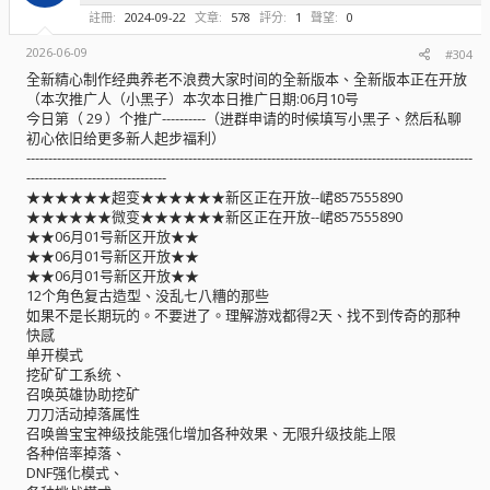
註冊
2024-09-22
文章
578
評分
1
聲望
0
2026-06-09
#304
全新精心制作经典养老不浪费大家时间的全新版本、全新版本正在开放
（本次推广人（小黑子）本次本日推广日期:06月10号
今日第（ 29 ）个推广----------（进群申请的时候填写小黑子、然后私聊
初心依旧给更多新人起步福利）
------------------------------------------------------------------------------------------------------
--------------------------------
★★★★★★超变★★★★★★新区正在开放--峮857555890
★★★★★★微变★★★★★★新区正在开放--峮857555890
★★06月01号新区开放★★
★★06月01号新区开放★★
★★06月01号新区开放★★
12个角色复古造型、没乱七八糟的那些
如果不是长期玩的。不要进了。理解游戏都得2天、找不到传奇的那种
快感
单开模式
挖矿矿工系统、
召唤英雄协助挖矿
刀刀活动掉落属性
召唤兽宝宝神级技能强化增加各种效果、无限升级技能上限
各种倍率掉落、
DNF强化模式、