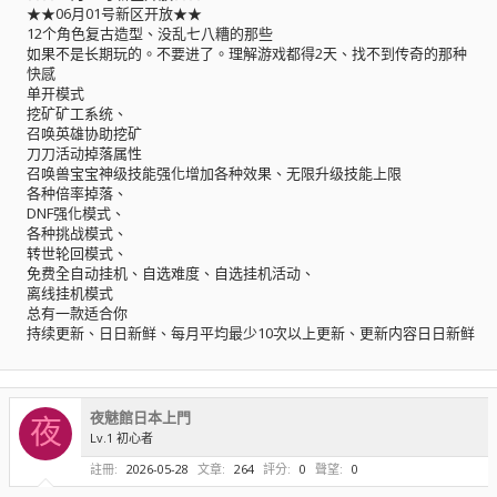
★★06月01号新区开放★★
12个角色复古造型、没乱七八糟的那些
如果不是长期玩的。不要进了。理解游戏都得2天、找不到传奇的那种
快感
单开模式
挖矿矿工系统、
召唤英雄协助挖矿
刀刀活动掉落属性
召唤兽宝宝神级技能强化增加各种效果、无限升级技能上限
各种倍率掉落、
DNF强化模式、
各种挑战模式、
转世轮回模式、
免费全自动挂机、自选难度、自选挂机活动、
离线挂机模式
总有一款适合你
持续更新、日日新鲜、每月平均最少10次以上更新、更新内容日日新鲜
夜魅館日本上門
夜
Lv.1 初心者
註冊
2026-05-28
文章
264
評分
0
聲望
0