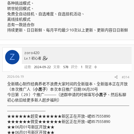
各种挑战模式、
转世轮回模式、
免费全自动挂机、自选难度、自选挂机活动、
离线挂机模式
总有一款适合你
持续更新、日日新鲜、每月平均最少10次以上更新、更新内容日日新鲜
zoro420
Z
Lv.1 初心者
註冊
2024-09-22
文章
578
評分
1
聲望
0
2026-06-19
#314
全新精心制作经典养老不浪费大家时间的全新版本、全新版本正在开放
（本次推广人（
小黑子
）本次本日推广日期:06月20号
今日第（ 29 ）个推广----------（进群申请的时候填写
小黑子
、然后私聊
初心依旧给更多新人起步福利）
------------------------------------------------------------------------------------------------------
--------------------------------
★★★★★★超变★★★★★★新区正在开放--峮857555890
★★★★★★微变★★★★★★新区正在开放--峮857555890
★★06月01号新区开放★★
★★06月01号新区开放★★