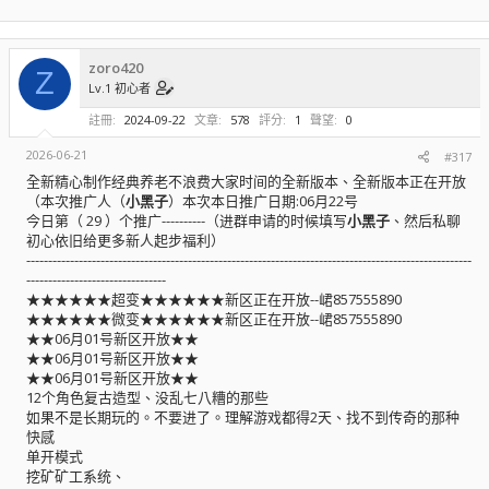
zoro420
Z
Lv.1 初心者
註冊
2024-09-22
文章
578
評分
1
聲望
0
2026-06-21
#317
全新精心制作经典养老不浪费大家时间的全新版本、全新版本正在开放
（本次推广人（
小黑子
）本次本日推广日期:06月22号
今日第（ 29 ）个推广----------（进群申请的时候填写
小黑子
、然后私聊
初心依旧给更多新人起步福利）
------------------------------------------------------------------------------------------------------
--------------------------------
★★★★★★超变★★★★★★新区正在开放--峮857555890
★★★★★★微变★★★★★★新区正在开放--峮857555890
★★06月01号新区开放★★
★★06月01号新区开放★★
★★06月01号新区开放★★
12个角色复古造型、没乱七八糟的那些
如果不是长期玩的。不要进了。理解游戏都得2天、找不到传奇的那种
快感
单开模式
挖矿矿工系统、