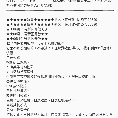
今日第（ 28 ）个推广----------（进群申请的时候填写小黑子、然后私聊
初心依旧给更多新人起步福利）
------------------------------------------------------------------------------------------------------
--------------------------------
★★★★★★超变★★★★★★新区正在开放--峮857555890
★★★★★★微变★★★★★★新区正在开放--峮857555890
★★06月01号新区开放★★
★★06月01号新区开放★★
★★06月01号新区开放★★
12个角色复古造型、没乱七八糟的那些
如果不是长期玩的。不要进了。理解游戏都得2天、找不到传奇的那种
快感
单开模式
挖矿矿工系统、
召唤英雄协助挖矿
刀刀活动掉落属性
召唤兽宝宝神级技能强化增加各种效果、无限升级技能上限
各种倍率掉落、
DNF强化模式、
各种挑战模式、
转世轮回模式、
免费全自动挂机、自选难度、自选挂机活动、
离线挂机模式
总有一款适合你
持续更新、日日新鲜、每月平均最少10次以上更新、更新内容日日新鲜