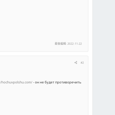
最後編輯:
2022-11-22
#2
://hochuvpolshu.com/
- он не будет противоречить