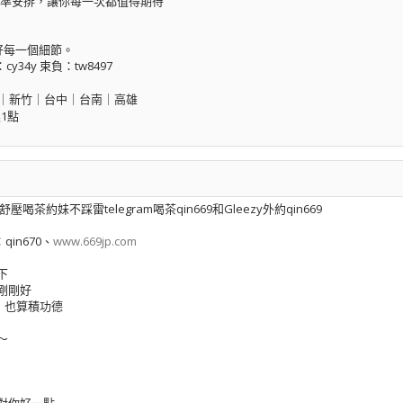
準安排，讓你每一次都值得期待
好每一個細節。
34y 束負：tw8497
｜新竹｜台中｜台南｜高雄
1點
茶約妹不踩雷telegram喝茶qin669和Gleezy外約qin669
：qin670、
www.669jp.com
下
剛剛好
，也算積功德
～