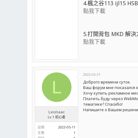
4.楓之谷113 ijl15 HSB
點我下載
5.打開背包 MKD 解
點我下載
2023-05-31
L
Доброго времени суток
.
Ваш форум мне показался 
Хочу купить рекламное мест
Платить буду через WebMone
тематике? Спасибо!
Напишите о Вашем решении
Leonaac
Lv.1 初心者
註冊
2023-05-11
文章
1