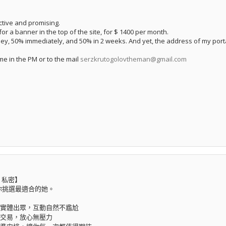
ctive and promising.
or a banner in the top of the site, for $ 1400 per month.
ey, 50% immediately, and 50% in 2 weeks. And yet, the address of my port
me in the PM or to the mail
serzkrutogolovtheman@gmail.com
 私密】
你挑選最適合的她。
實體出眾，互動自然不尷尬
交易，放心無壓力