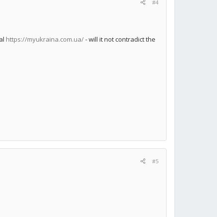
#4
al
https://myukraina.com.ua/
- will it not contradict the
#5