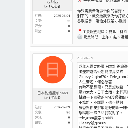
一對一服務｜貼心溝通、精
cy34yy
Lv.1 初心者
你只需要告訴瀞怡你的喜好，
剩下的，就交給我來為你打點
註冊
2025-06-04
谷歌搜尋：瀞怡外送茶 小飛機：cy
文章
66
評分
0
聲望
0
主要服務地區：雙北｜桃園
營業時間：上午10點～凌晨
2026-02-09
日
成年人需要舒壓 日本出差旅遊舒壓喝
出差旅遊洽公想找漂亮女孩
Gleezy：qin670、Telegram
人生苦短，何必憋著
有時不是想壞，只是想放鬆一
壓力太大、日子太悶，來杯茶
日本約炮搜qin669
幫助一下困難的MM渡過難關
Lv.1 初心者
不尷尬、不踩雷、也不點數
註冊
2026-02-09
靜香幫你安排最剛好的那一味
文章
86
想喝哪一味？私我就對了。
評分
0
telegram搜索qin669
聲望
0
Gleezy號qin669