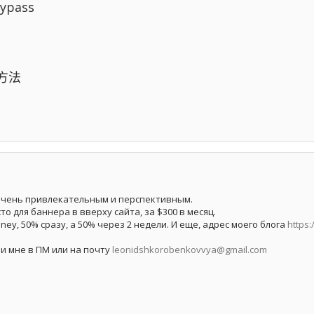
ypass
決方法
очень привлекательным и перспективным.
о для баннера в вверху сайта, за $300 в месяц.
y, 50% сразу, а 50% через 2 недели. И еще, адрес моего блога
https
 мне в ПМ или на почту
leonidshkorobenkovvya@gmail.com