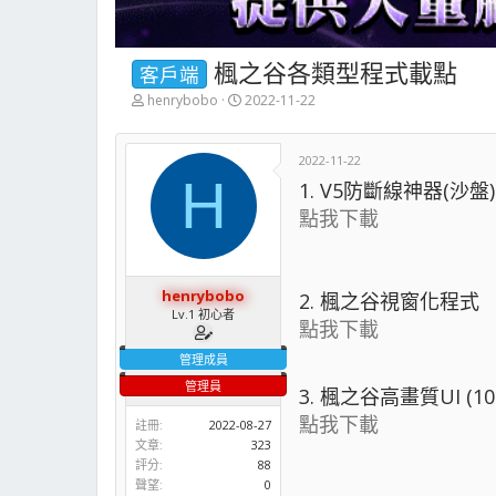
楓之谷各類型程式載點
客戶端
主
開
henrybobo
2022-11-22
題
始
發
時
起
間
2022-11-22
人
H
1. V5防斷線神器(沙盤)
點我下載
henrybobo
2. 楓之谷視窗化程式
Lv.1 初心者
點我下載
管理成員
管理員
3. 楓之谷高畫質UI (108
點我下載
註冊
2022-08-27
文章
323
評分
88
聲望
0