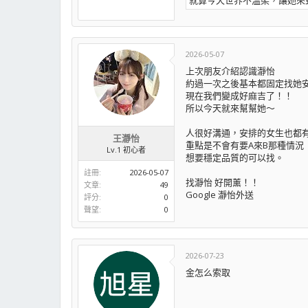
就算今天世界不溫柔，讓她來
2026-05-07
上次朋友介紹認識瀞怡
約過一次之後基本都固定找她
現在我們變成好麻吉了！！
所以今天就來幫幫她～
人很好溝通，安排的女生也都
王瀞怡
重點是不會有要A來B那種情況
Lv.1 初心者
想要穩定品質的可以找。
註冊
2026-05-07
找瀞怡 好開薰！！
文章
49
Google 瀞怡外送
評分
0
聲望
0
2026-07-23
金怎么索取