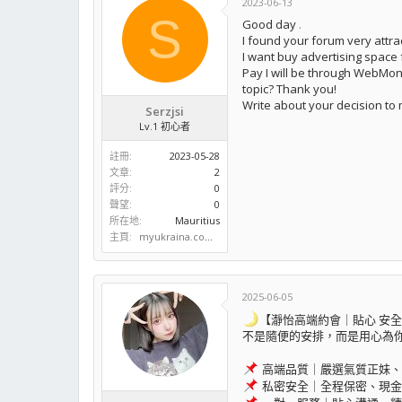
2023-06-13
S
Good day
.
I found your forum very attra
I want buy advertising space f
Pay I will be through WebMon
topic? Thank you!
Write about your decision to 
Serzjsi
Lv.1 初心者
註冊
2023-05-28
文章
2
評分
0
聲望
0
所在地
Mauritius
主頁
myukraina.com.ua
2025-06-05
【瀞怡高端約會｜貼心 安全
不是隨便的安排，而是用心為
高端品質｜嚴選氣質正妹、
私密安全｜全程保密、現金