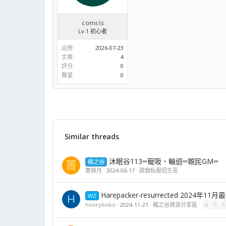
comcis
Lv.1 初心者
註冊
2026-07-23
文章
4
評分
0
聲望
0
Similar threads
沐眠谷113∞寵吸、輪迴∞親民GM∞
楓之谷
薔
薔薇月
2024-06-17
遊戲私服招生區
Harepacker-resurrected 2024年11月
WZ
H
henrybobo
2024-11-21
楓之谷資源分享區
4
5
6