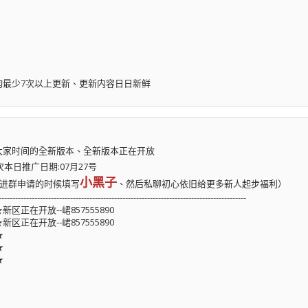
均最少7次以上更新、更新内容日日新鲜
大家时间的全新版本、全新版本正在开放
本日推广日期:07月27号
小黑子
---（进群申请的时候填写
、然后私聊初心依旧给更多新人起步福利）
------------------------------------------------------------------------------------------
正在开放--峮857555890
正在开放--峮857555890
★
★
★