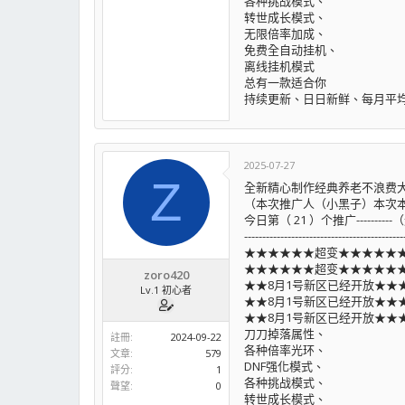
各种挑战模式、
转世成长模式、
无限倍率加成、
免费全自动挂机、
离线挂机模式
总有一款适合你
持续更新、日日新鲜、每月平
2025-07-27
Z
全新精心制作经典养老不浪费
（本次推广人（小黑子）本次本日
今日第（ 21 ）个推广----
--------------------------------------------
★★★★★★超变★★★★★★新区
★★★★★★超变★★★★★★新区
zoro420
★★8月1号新区已经开放★★
Lv.1 初心者
★★8月1号新区已经开放★★
★★8月1号新区已经开放★★
刀刀掉落属性、
註冊
2024-09-22
各种倍率光环、
文章
579
DNF强化模式、
評分
1
各种挑战模式、
聲望
0
转世成长模式、