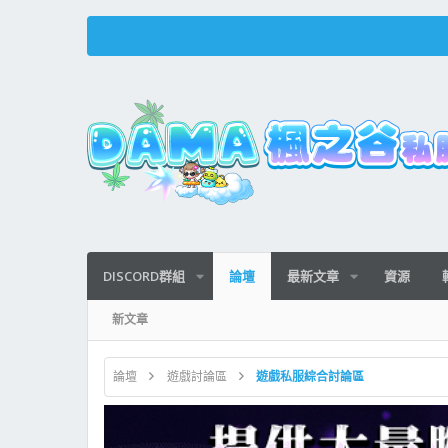
DISCORD群組
最新文章
資源
論壇
新文章
論壇
遊戲討論區
遊戲私服綜合討論區