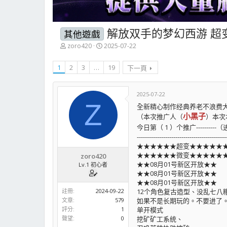
解放双手的梦幻西游 超
其他遊戲
主
開
zoro420
2025-07-22
題
始
發
時
1
2
3
…
19
下一頁
起
間
人
2025-07-22
Z
全新精心制作经典养老不浪费
小黑子
（本次推广人（
）本次
今日第（ 1 ）个推广--------
--------------------------------------------
★★★★★★超变★★★★★★新区
★★★★★★微变★★★★★★新区
zoro420
★★08月01号新区开放★★
Lv.1 初心者
★★08月01号新区开放★★
★★08月01号新区开放★★
註冊
2024-09-22
12个角色复古造型、没乱七八
文章
579
如果不是长期玩的。不要进了
評分
1
单开模式
聲望
0
挖矿矿工系统、