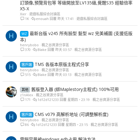
訂頭像,預覽背包等 等級開放至LV135級,覺醒S35 經驗倍率
X5-X
Xier
遊戲私服綜合討論區
1K
enouah
昨天 17:41
遊戲私服綜合討論區
最新台版 v245 所有臉型 髮型 wz 完美補圖 (支援低版
WZ
H
本)
henrybobo
楓之谷資源分享區
370
Blake
昨天 03:57
楓之谷資源分享區
TMS 各版本原版主程式分享
客戶端
H
henrybobo
楓之谷資源分享區
515
Blake
昨天 03:13
楓之谷資源分享區
舊版登入器 (綁Maplestory主程式) 100%可用
其他
z1nAlex
楓之谷資源分享區
171
1d12d121233
星期四，23:19
楓之谷資源分享區
CMS v079 高解析地址 (可調整解析度)
客戶端
H
henrybobo
楓之谷資源分享區
86
1d12d121233
星期四，23:15
楓之谷資源分享區
電腦容量被windows.edb占用 解決方法