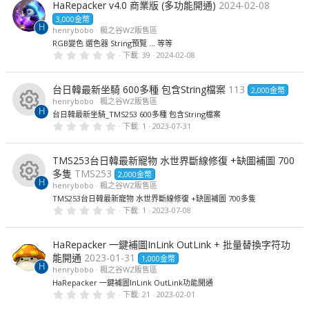
HaRepacker v4.0 商業版 (多功能開通)
2024-02-08
3,000金幣
H
henrybobo
楓之谷WZ販售區
RGB變色 選色器 String預覽 ... 等等
0
下載
39
2024-02-08
.
0
0
台日韓最新坐騎 600多種 包含String檔案
113
星
2,000金幣
henrybobo
楓之谷WZ販售區
H
台日韓最新坐騎_TMS253 600多種 包含String檔案
資
0
下載
1
2023-07-31
.
源
0
0
TMS253台日韓最新寵物 水世界斷線修復 +缺圖補圖 700
星
圖
多隻
TMS253
2,000金幣
標
H
henrybobo
楓之谷WZ販售區
資
TMS253台日韓最新寵物 水世界斷線修復 +缺圖補圖 700多隻
0
下載
1
2023-07-08
源
.
0
圖
0
HaRepacker 一鍵補圖InLink OutLink + 批量替換字符功
星
標
能開通
2023-01-31
1,000金幣
H
henrybobo
楓之谷WZ販售區
HaRepacker 一鍵補圖InLink OutLink功能開通
0
下載
21
2023-02-01
.