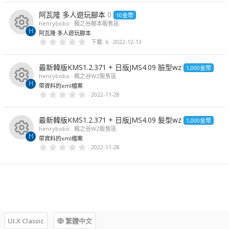
0
0
阿瓦隆 多人遊玩腳本
0
星
10金幣
henrybobo
楓之谷腳本販售區
H
阿瓦隆 多人遊玩腳本
資
0
下載
6
2022-12-13
.
源
0
0
最新韓版KMS1.2.371 + 日版JMS4.09 臉型wz
星
圖
1,000金幣
henrybobo
楓之谷WZ販售區
標
H
帶資料的xml檔案
資
0
2022-11-28
.
源
0
0
最新韓版KMS1.2.371 + 日版JMS4.09 髮型wz
星
圖
1,000金幣
henrybobo
楓之谷WZ販售區
標
H
帶資料的xml檔案
資
0
2022-11-28
.
源
0
0
星
圖
標
UI.X Classic
繁體中文