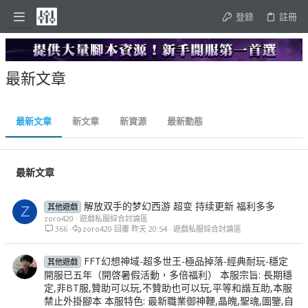
登錄
註冊
最新文章
最新文章
新文章
新資源
最新動態
最新文章
解放双手的梦幻西游 超变 持续更新 福利多多
其他遊戲
Z
zoro420
遊戲私服綜合討論區
366
zoro420
昨天 20:54
遊戲私服綜合討論區
FFT幻想神域-超多世王-極品掉落-經典耐玩-穩定
其他遊戲
開服已五年（開啓暑假活動，多倍福利） 本服宗旨: 長期穩
定,非BT服,贊助可以玩,不贊助也可以玩,平等和諧互助,本服
禁止外掛腳本 本服特色: 最新職業御神鞭,晶魄,聖魂,圖鑒,自