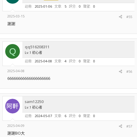
註冊
2025-01-06
文章
5
評分
0
聲望
0
運行該軟件至少需要 Microsoft .NET framework 4.8。它應該已經預裝
2025-03-15
在 Windows 10 上，否則可以在這裡下載：
#55
https://dotnet.microsoft.com/download/visual-studio-sdks?
謝謝
utm_source=getdotnetsdk
瀏覽附件715
qq516208311
Q
Lv.1 初心者
*** 隱藏內容無法引用 ***
註冊
2025-04-08
文章
4
評分
0
聲望
0
2025-04-08
#56
66666666666666666666
sam12250
Lv.1 初心者
註冊
2024-05-07
文章
6
評分
0
聲望
0
2025-04-09
#57
謝謝BO大