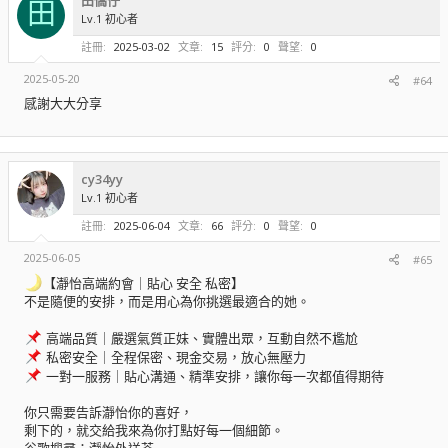
田
單元測試​
Lv.1 初心者
註冊
2025-03-02
文章
15
評分
0
聲望
0
運行該軟件至少需要 Microsoft .NET framework 4.8。它應該已經預裝
2025-05-20
#64
在 Windows 10 上，否則可以在這裡下載：
https://dotnet.microsoft.com/download/visual-studio-sdks?
感謝大大分享
utm_source=getdotnetsdk
瀏覽附件715
cy34yy
Lv.1 初心者
*** 隱藏內容無法引用 ***
註冊
2025-06-04
文章
66
評分
0
聲望
0
2025-06-05
#65
【瀞怡高端約會｜貼心 安全 私密】
不是隨便的安排，而是用心為你挑選最適合的她。
高端品質｜嚴選氣質正妹、實體出眾，互動自然不尷尬
私密安全｜全程保密、現金交易，放心無壓力
一對一服務｜貼心溝通、精準安排，讓你每一次都值得期待
你只需要告訴瀞怡你的喜好，
剩下的，就交給我來為你打點好每一個細節。
谷歌搜尋：瀞怡外送茶