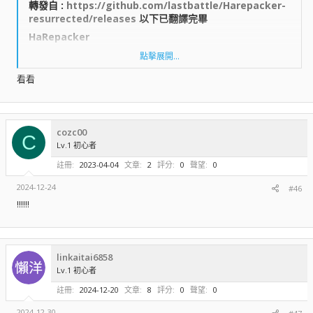
轉發自 :
https://github.com/lastbattle/Harepacker-
運行該軟件至少需要 Microsoft .NET framework 4.8。它應該已經預裝
resurrected/releases
以下已翻譯完畢​
在 Windows 10 上，否則可以在這裡下載：
HaRepacker​
https://dotnet.microsoft.com/download/visual-studio-sdks?
utm_source=getdotnetsdk
點擊展開...
HaCreator​
看看
瀏覽附件715
WzLib/ MapleLib​
*** 隱藏內容無法引用 ***
cozc00
C
單元測試​
Lv.1 初心者
註冊
2023-04-04
文章
2
評分
0
聲望
0
運行該軟件至少需要 Microsoft .NET framework 4.8。它應該已經預裝
2024-12-24
#46
在 Windows 10 上，否則可以在這裡下載：
https://dotnet.microsoft.com/download/visual-studio-sdks?
!!!!!!
utm_source=getdotnetsdk
瀏覽附件715
linkaitai6858
Lv.1 初心者
*** 隱藏內容無法引用 ***
註冊
2024-12-20
文章
8
評分
0
聲望
0
2024-12-30