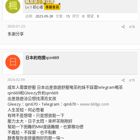
楓葉語小管理員
楓
Lv.1 初心者
專屬會員
註冊
2023-09-28
文章
15
評分
0
聲望
0
2026-01-25
#78
多謝分享
日本約炮搜qin669
日
2026-02-09
#79
成年人需要舒壓 日本出差旅遊舒壓喝茶約妹不踩雷telegram喝茶
qin669和Gleezy外約qin669
出差旅遊洽公想找漂亮女孩
Gleezy：qin670、Telegram：qin670、
www.669jp.com
人生苦短，何必憋著
有時不是想壞，只是想放鬆一下
壓力太大、日子太悶，來杯茶剛剛好
幫助一下困難的MM渡過難關，也算積功德
不尷尬、不踩雷、也不點數
靜香幫你安排最剛好的那一味～