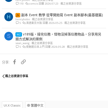
110
comcis
2026-07-23
楓之谷資源分享區
副本 Event 教學 從零開始寫 Event 副本腳本(最基礎篇)
JS
H
henrybobo
楓之谷資源分享區
5
清酒東京大阪
2026-05-25
楓之谷資源分享區
v189版，接完任務，怪物沒掉落任務物品，分享用另
WZ
S
類方式解決的案例
sean_wang
楓之谷資源分享區
5
夜魅館日本上門
2026-05-28
楓之谷資源分享區
Facebook
鏈接
分享:
楓之谷資源分享區
UI.X Classic
繁體中文