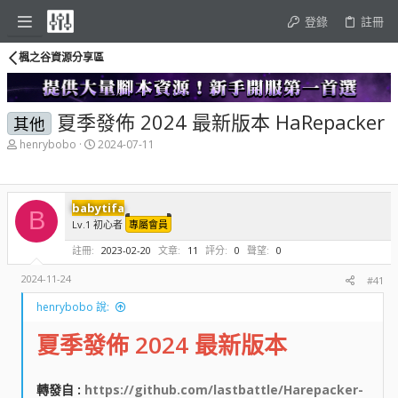
登錄
註冊
楓之谷資源分享區
夏季發佈 2024 最新版本 HaRepacker
其他
主
開
henrybobo
2024-07-11
題
始
發
時
起
間
人
babytifa
B
Lv.1 初心者
專屬會員
註冊
2023-02-20
文章
11
評分
0
聲望
0
2024-11-24
#41
henrybobo 說:
夏季發佈 2024 最新版本
轉發自 :
https://github.com/lastbattle/Harepacker-