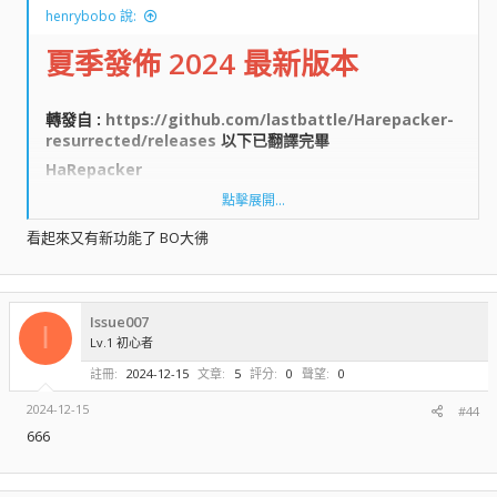
henrybobo 說:
夏季發佈 2024 最新版本
轉發自 :
https://github.com/lastbattle/Harepacker-
resurrected/releases
以下已翻譯完畢​
HaRepacker​
點擊展開...
HaCreator​
看起來又有新功能了 BO大彿
WzLib/ MapleLib​
Issue007
I
單元測試​
Lv.1 初心者
註冊
2024-12-15
文章
5
評分
0
聲望
0
運行該軟件至少需要 Microsoft .NET framework 4.8。它應該已經預裝
2024-12-15
#44
在 Windows 10 上，否則可以在這裡下載：
https://dotnet.microsoft.com/download/visual-studio-sdks?
666
utm_source=getdotnetsdk