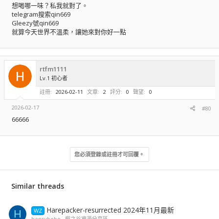
想喝哪一味？私我就對了。
telegram搜索qin669
Gleezy號qin669
就算今天世界不溫柔，讓她來對你好一點
rtfm1111
Lv.1 初心者
註冊
2026-02-11
文章
2
評分
0
聲望
0
2026-02-17
#80
66666
您必須登錄或註冊才可回覆。
Similar threads
Harepacker-resurrected 2024年11月最新
WZ
H
henrybobo
楓之谷資源分享區