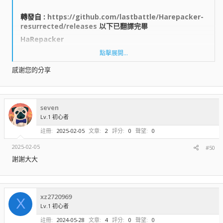
轉發自 :
https://github.com/lastbattle/Harepacker-
resurrected/releases
以下已翻譯完畢​
HaRepacker​
點擊展開...
HaCreator​
感谢您的分享
WzLib/ MapleLib​
seven
單元測試​
Lv.1 初心者
註冊
2025-02-05
文章
2
評分
0
聲望
0
運行該軟件至少需要 Microsoft .NET framework 4.8。它應該已經預裝
2025-02-05
#50
在 Windows 10 上，否則可以在這裡下載：
https://dotnet.microsoft.com/download/visual-studio-sdks?
謝謝大大
utm_source=getdotnetsdk
瀏覽附件715
xz2720969
X
Lv.1 初心者
*** 隱藏內容無法引用 ***
註冊
2024-05-28
文章
4
評分
0
聲望
0