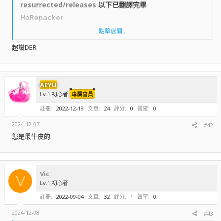
resurrected/releases
以下已翻譯完畢​
HaRepacker​
點擊展開...
HaCreator​
超讚DER
WzLib/ MapleLib​
AEYU
單元測試​
Lv.1 初心者
專屬會員
註冊
2022-12-19
文章
24
評分
0
聲望
0
運行該軟件至少需要 Microsoft .NET framework 4.8。它應該已經預裝
2024-12-07
在 Windows 10 上，否則可以在這裡下載：
#42
https://dotnet.microsoft.com/download/visual-studio-sdks?
您是最牛皮的
utm_source=getdotnetsdk
瀏覽附件715
Vic
V
Lv.1 初心者
*** 隱藏內容無法引用 ***
註冊
2022-09-04
文章
32
評分
1
聲望
0
2024-12-08
#43