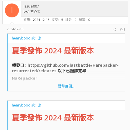
瀏覽附件715
Issue007
I
Lv.1 初心者
*** 隱藏內容無法引用 ***
註冊
2024-12-15
文章
5
評分
0
聲望
0
2024-12-15
#45
henrybobo 說:
夏季發佈 2024 最新版本
轉發自 :
https://github.com/lastbattle/Harepacker-
resurrected/releases
以下已翻譯完畢​
HaRepacker​
點擊展開...
HaCreator​
henrybobo 說:
WzLib/ MapleLib​
夏季發佈 2024 最新版本
單元測試​