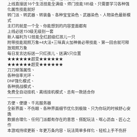
上线直接送16个生活技能全满级、师门技能185级、只需要学习各种强
化属性技能就好
转门派、转武器、转装备、各种宝宝染色、武器染色、人物染色最新模
式
主打的就是一个全、你能想到的内容里面都有
上线必送150级无级别一套
新人福利为12技能全红超级红孩儿一只
附带技能观照万象+4大法+三味真火加神兽必带技能、第一回合就可释
放观照万象
每日发言达标送一只红孩儿、送满5只位置
★★★★★★超变★★★★★★
★★★★★★超变★★★★★★
刀刀掉落属性、
各种倍率光环、
DNF强化模式、
各种挑战模式、
免费全自动挂机、离线挂机模式、总有一款适合你
------------
方便、便捷、千兆服务器
全新界面、不伤眼、各种界面细节优化到极致、只为你玩的时候舒心安
逸
数据合理化、任何门派都有存在的意思、搭配玩法、呕心沥血、匠心之
作
本游戏持续更新、年更万条内容、玩法简单多样化、轻松上手不伤肝