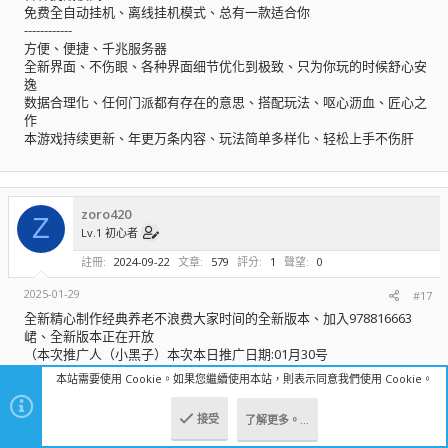
免费全自动挂机、离线挂机模式、总有一款适合你
------------
方便、便捷、千兆服务器
全新界面、不伤眼、各种界面细节优化到极致、只为你玩的时候舒心安
逸
数据合理化、任何门派都有存在的意思、搭配玩法、呕心沥血、匠心之
作
本游戏持续更新、年更万条内容、玩法简单多样化、轻松上手不伤肝
zoro420
Z
Lv.1 初心者
註冊
2024-09-22
文章
579
評分
1
聲望
0
2025-01-29
#17
全新精心制作经典养老不浪费大家时间的全新版本、加入978816663
峮、全新版本正在开放
（本次推广人（小黑子）本次本日推广日期:01月30号
今日第（ 22 ）个推广----------（进群申请的时候填写小黑子、然后私聊
本站需要使用 Cookie。如果您繼續使用本站，則表示同意我們使用 Cookie。
初心依旧给更多新人起步福利）
------------------------------------------------------------------------------------------------------
接受
了解更多。…
頂部
底部
--------------------------------
★★★内容多、福利好、适合养老★★★