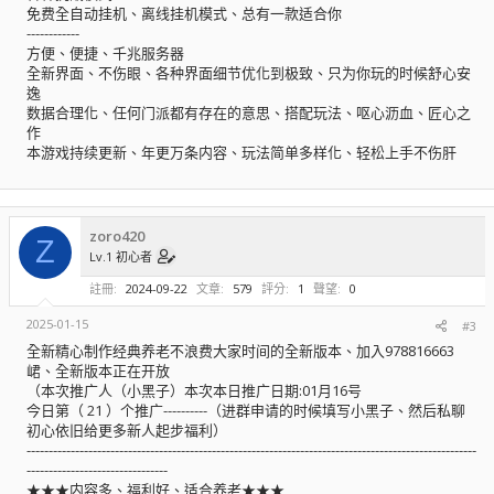
免费全自动挂机、离线挂机模式、总有一款适合你
------------
方便、便捷、千兆服务器
全新界面、不伤眼、各种界面细节优化到极致、只为你玩的时候舒心安
逸
数据合理化、任何门派都有存在的意思、搭配玩法、呕心沥血、匠心之
作
本游戏持续更新、年更万条内容、玩法简单多样化、轻松上手不伤肝
zoro420
Z
Lv.1 初心者
註冊
2024-09-22
文章
579
評分
1
聲望
0
2025-01-15
#3
全新精心制作经典养老不浪费大家时间的全新版本、加入978816663
峮、全新版本正在开放
（本次推广人（小黑子）本次本日推广日期:01月16号
今日第（ 21 ）个推广----------（进群申请的时候填写小黑子、然后私聊
初心依旧给更多新人起步福利）
------------------------------------------------------------------------------------------------------
--------------------------------
★★★内容多、福利好、适合养老★★★