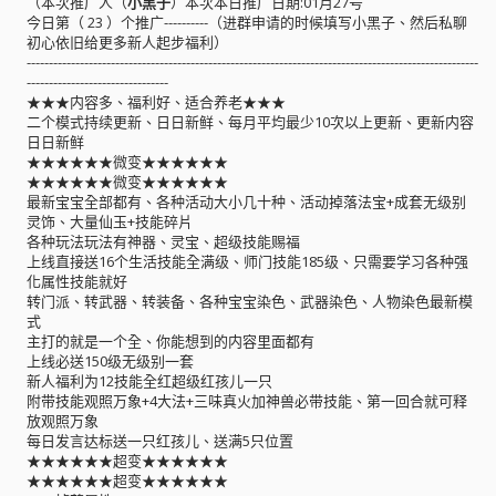
（本次推广人（
小黑子
）本次本日推广日期:01月27号
今日第（ 23 ）个推广----------（进群申请的时候填写小黑子、然后私聊
初心依旧给更多新人起步福利）
------------------------------------------------------------------------------------------------------
--------------------------------
★★★内容多、福利好、适合养老★★★
二个模式持续更新、日日新鲜、每月平均最少10次以上更新、更新内容
日日新鲜
★★★★★★微变★★★★★★
★★★★★★微变★★★★★★
最新宝宝全部都有、各种活动大小几十种、活动掉落法宝+成套无级别
灵饰、大量仙玉+技能碎片
各种玩法玩法有神器、灵宝、超级技能赐福
上线直接送16个生活技能全满级、师门技能185级、只需要学习各种强
化属性技能就好
转门派、转武器、转装备、各种宝宝染色、武器染色、人物染色最新模
式
主打的就是一个全、你能想到的内容里面都有
上线必送150级无级别一套
新人福利为12技能全红超级红孩儿一只
附带技能观照万象+4大法+三味真火加神兽必带技能、第一回合就可释
放观照万象
每日发言达标送一只红孩儿、送满5只位置
★★★★★★超变★★★★★★
★★★★★★超变★★★★★★