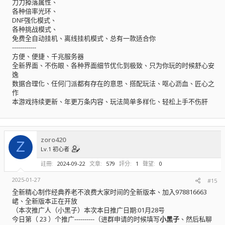
刀刀掉落属性、
各种倍率光环、
DNF强化模式、
各种挑战模式、
免费全自动挂机、离线挂机模式、总有一款适合你
------------
方便、便捷、千兆服务器
全新界面、不伤眼、各种界面细节优化到极致、只为你玩的时候舒心安
逸
数据合理化、任何门派都有存在的意思、搭配玩法、呕心沥血、匠心之
作
本游戏持续更新、年更万条内容、玩法简单多样化、轻松上手不伤肝
zoro420
Z
Lv.1 初心者
註冊
2024-09-22
文章
579
評分
1
聲望
0
2025-01-27
#15
全新精心制作经典养老不浪费大家时间的全新版本、加入978816663
峮、全新版本正在开放
（本次推广人（小黑子）本次本日推广日期:01月28号
今日第（ 23 ）个推广----------（进群申请的时候填写
小黑子
、然后私聊