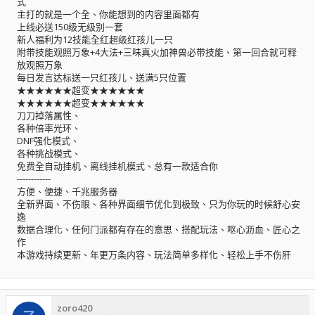
式
主打的就是一个全、你能想到的内容里面都有
上线必送150级无级别一套
新人福利为12技能全红超级红孩儿一只
附带技能观照万象+4大法+三味真火加神兽必带技能、第一回合就可释
放观照万象
每日发言达标送一只红孩儿、送满5只位置
★★★★★★超变★★★★★★
★★★★★★超变★★★★★★
刀刀掉落属性、
各种倍率光环、
DNF强化模式、
各种挑战模式、
免费全自动挂机、离线挂机模式、总有一款适合你
------------
方便、便捷、千兆服务器
全新界面、不伤眼、各种界面细节优化到极致、只为你玩的时候舒心安
逸
数据合理化、任何门派都有存在的意思、搭配玩法、呕心沥血、匠心之
作
本游戏持续更新、年更万条内容、玩法简单多样化、轻松上手不伤肝
zoro420