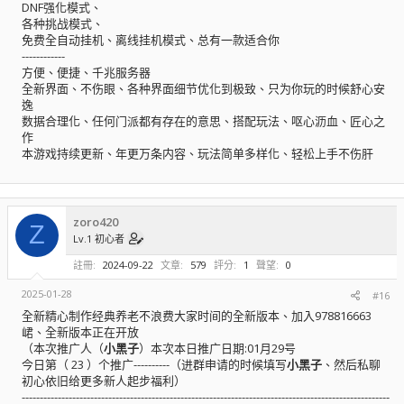
DNF强化模式、
各种挑战模式、
免费全自动挂机、离线挂机模式、总有一款适合你
------------
方便、便捷、千兆服务器
全新界面、不伤眼、各种界面细节优化到极致、只为你玩的时候舒心安
逸
数据合理化、任何门派都有存在的意思、搭配玩法、呕心沥血、匠心之
作
本游戏持续更新、年更万条内容、玩法简单多样化、轻松上手不伤肝
zoro420
Z
Lv.1 初心者
註冊
2024-09-22
文章
579
評分
1
聲望
0
2025-01-28
#16
全新精心制作经典养老不浪费大家时间的全新版本、加入978816663
峮、全新版本正在开放
（本次推广人（
小黑子
）本次本日推广日期:01月29号
今日第（ 23 ）个推广----------（进群申请的时候填写
小黑子
、然后私聊
初心依旧给更多新人起步福利）
------------------------------------------------------------------------------------------------------