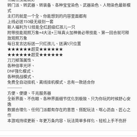
转门派、转武器、转装备、各种宝宝染色、武器染色、人物染色最新模
式
主打的就是一个全、你能想到的内容里面都有
上线必送150级无级别一套
新人福利为12技能全红超级红孩儿一只
附带技能观照万象+4大法+三味真火加神兽必带技能、第一回合就可释
放观照万象
每日发言达标送一只红孩儿、送满5只位置
★★★★★★超变★★★★★★
★★★★★★超变★★★★★★
刀刀掉落属性、
各种倍率光环、
DNF强化模式、
各种挑战模式、
免费全自动挂机、离线挂机模式、总有一款适合你
------------
方便、便捷、千兆服务器
全新界面、不伤眼、各种界面细节优化到极致、只为你玩的时候舒心安
逸
数据合理化、任何门派都有存在的意思、搭配玩法、呕心沥血、匠心之
作
本游戏持续更新、年更万条内容、玩法简单多样化、轻松上手不伤肝