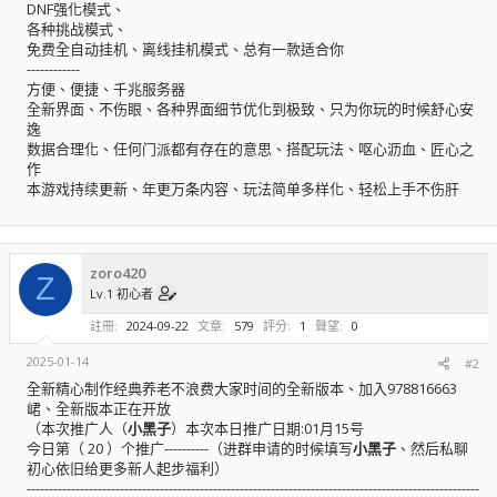
DNF强化模式、
各种挑战模式、
免费全自动挂机、离线挂机模式、总有一款适合你
------------
方便、便捷、千兆服务器
全新界面、不伤眼、各种界面细节优化到极致、只为你玩的时候舒心安
逸
数据合理化、任何门派都有存在的意思、搭配玩法、呕心沥血、匠心之
作
本游戏持续更新、年更万条内容、玩法简单多样化、轻松上手不伤肝
zoro420
Z
Lv.1 初心者
註冊
2024-09-22
文章
579
評分
1
聲望
0
2025-01-14
#2
全新精心制作经典养老不浪费大家时间的全新版本、加入978816663
峮、全新版本正在开放
（本次推广人（
小黑子
）本次本日推广日期:01月15号
今日第（ 20 ）个推广----------（进群申请的时候填写
小黑子
、然后私聊
初心依旧给更多新人起步福利）
------------------------------------------------------------------------------------------------------