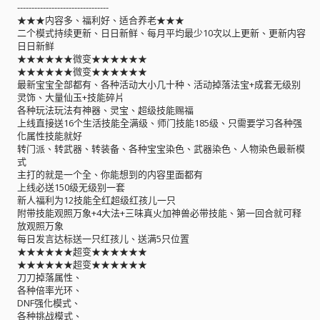
--------------------------------
★★★内容多、福利好、适合养老★★★
二个模式持续更新、日日新鲜、每月平均最少10次以上更新、更新内容
日日新鲜
★★★★★★微变★★★★★★
★★★★★★微变★★★★★★
最新宝宝全部都有、各种活动大小几十种、活动掉落法宝+成套无级别
灵饰、大量仙玉+技能碎片
各种玩法玩法有神器、灵宝、超级技能赐福
上线直接送16个生活技能全满级、师门技能185级、只需要学习各种强
化属性技能就好
转门派、转武器、转装备、各种宝宝染色、武器染色、人物染色最新模
式
主打的就是一个全、你能想到的内容里面都有
上线必送150级无级别一套
新人福利为12技能全红超级红孩儿一只
附带技能观照万象+4大法+三味真火加神兽必带技能、第一回合就可释
放观照万象
每日发言达标送一只红孩儿、送满5只位置
★★★★★★超变★★★★★★
★★★★★★超变★★★★★★
刀刀掉落属性、
各种倍率光环、
DNF强化模式、
各种挑战模式、