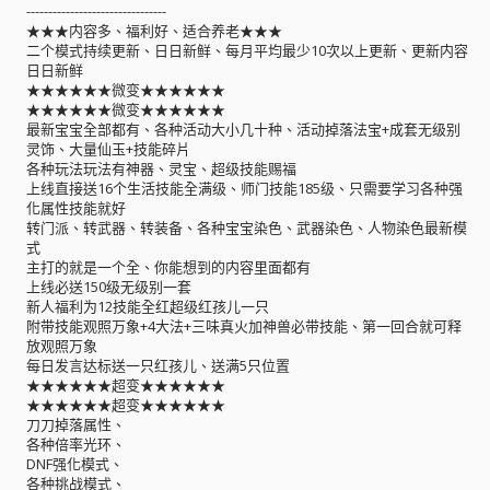
--------------------------------
★★★内容多、福利好、适合养老★★★
二个模式持续更新、日日新鲜、每月平均最少10次以上更新、更新内容
日日新鲜
★★★★★★微变★★★★★★
★★★★★★微变★★★★★★
最新宝宝全部都有、各种活动大小几十种、活动掉落法宝+成套无级别
灵饰、大量仙玉+技能碎片
各种玩法玩法有神器、灵宝、超级技能赐福
上线直接送16个生活技能全满级、师门技能185级、只需要学习各种强
化属性技能就好
转门派、转武器、转装备、各种宝宝染色、武器染色、人物染色最新模
式
主打的就是一个全、你能想到的内容里面都有
上线必送150级无级别一套
新人福利为12技能全红超级红孩儿一只
附带技能观照万象+4大法+三味真火加神兽必带技能、第一回合就可释
放观照万象
每日发言达标送一只红孩儿、送满5只位置
★★★★★★超变★★★★★★
★★★★★★超变★★★★★★
刀刀掉落属性、
各种倍率光环、
DNF强化模式、
各种挑战模式、