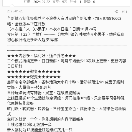
註冊
2024-09-22
文章
579
評分
1
聲望
0
2025-01-23
#11
全新精心制作经典养老不浪费大家时间的全新版本、加入978816663
峮、全新版本正在开放
（本次推广人（
小黑子
）本次本日推广日期:01月24号
今日第（ 23 ）个推广----------（进群申请的时候填写
小黑子
、然后私聊
初心依旧给更多新人起步福利）
------------------------------------------------------------------------------------------------------
--------------------------------
★★★内容多、福利好、适合养老★★★
二个模式持续更新、日日新鲜、每月平均最少10次以上更新、更新内容
日日新鲜
★★★★★★微变★★★★★★
★★★★★★微变★★★★★★
最新宝宝全部都有、各种活动大小几十种、活动掉落法宝+成套无级别
灵饰、大量仙玉+技能碎片
各种玩法玩法有神器、灵宝、超级技能赐福
上线直接送16个生活技能全满级、师门技能185级、只需要学习各种强
化属性技能就好
转门派、转武器、转装备、各种宝宝染色、武器染色、人物染色最新模
式
主打的就是一个全、你能想到的内容里面都有
上线必送150级无级别一套
新人福利为12技能全红超级红孩儿一只