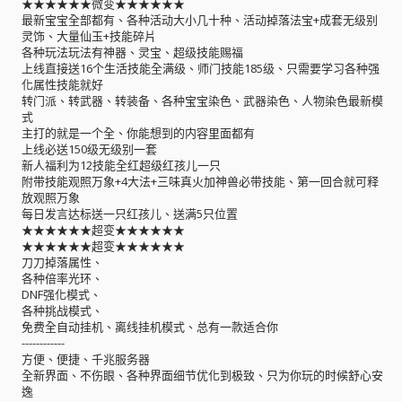
★★★★★★微变★★★★★★
最新宝宝全部都有、各种活动大小几十种、活动掉落法宝+成套无级别
灵饰、大量仙玉+技能碎片
各种玩法玩法有神器、灵宝、超级技能赐福
上线直接送16个生活技能全满级、师门技能185级、只需要学习各种强
化属性技能就好
转门派、转武器、转装备、各种宝宝染色、武器染色、人物染色最新模
式
主打的就是一个全、你能想到的内容里面都有
上线必送150级无级别一套
新人福利为12技能全红超级红孩儿一只
附带技能观照万象+4大法+三味真火加神兽必带技能、第一回合就可释
放观照万象
每日发言达标送一只红孩儿、送满5只位置
★★★★★★超变★★★★★★
★★★★★★超变★★★★★★
刀刀掉落属性、
各种倍率光环、
DNF强化模式、
各种挑战模式、
免费全自动挂机、离线挂机模式、总有一款适合你
------------
方便、便捷、千兆服务器
全新界面、不伤眼、各种界面细节优化到极致、只为你玩的时候舒心安
逸