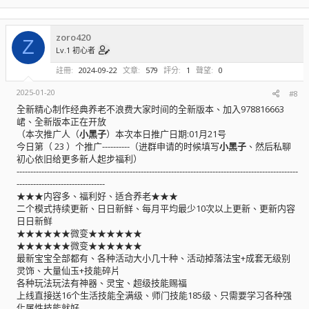
zoro420
Z
Lv.1 初心者
註冊
2024-09-22
文章
579
評分
1
聲望
0
2025-01-20
#8
全新精心制作经典养老不浪费大家时间的全新版本、加入978816663
峮、全新版本正在开放
（本次推广人（
小黑子
）本次本日推广日期:01月21号
今日第（ 23 ）个推广----------（进群申请的时候填写
小黑子
、然后私聊
初心依旧给更多新人起步福利）
------------------------------------------------------------------------------------------------------
--------------------------------
★★★内容多、福利好、适合养老★★★
二个模式持续更新、日日新鲜、每月平均最少10次以上更新、更新内容
日日新鲜
★★★★★★微变★★★★★★
★★★★★★微变★★★★★★
最新宝宝全部都有、各种活动大小几十种、活动掉落法宝+成套无级别
灵饰、大量仙玉+技能碎片
各种玩法玩法有神器、灵宝、超级技能赐福
上线直接送16个生活技能全满级、师门技能185级、只需要学习各种强
化属性技能就好