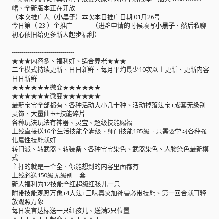
峮、全新版本正在开放
（本次推广人（
小黑子
）本次本日推广日期:01月26号
今日第（ 23 ）个推广----------（进群申请的时候填写
小黑子
、然后私聊
初心依旧给更多新人起步福利）
------------------------------------------------------------------------------------------------------
--------------------------------
★★★内容多、福利好、适合养老★★★
二个模式持续更新、日日新鲜、每月平均最少10次以上更新、更新内容
日日新鲜
★★★★★★微变★★★★★★
★★★★★★微变★★★★★★
最新宝宝全部都有、各种活动大小几十种、活动掉落法宝+成套无级别
灵饰、大量仙玉+技能碎片
各种玩法玩法有神器、灵宝、超级技能赐福
上线直接送16个生活技能全满级、师门技能185级、只需要学习各种强
化属性技能就好
转门派、转武器、转装备、各种宝宝染色、武器染色、人物染色最新模
式
主打的就是一个全、你能想到的内容里面都有
上线必送150级无级别一套
新人福利为12技能全红超级红孩儿一只
附带技能观照万象+4大法+三味真火加神兽必带技能、第一回合就可释
放观照万象
每日发言达标送一只红孩儿、送满5只位置
★★★★★★超变★★★★★★