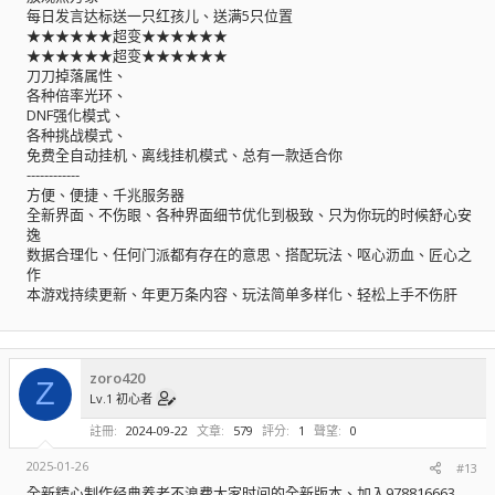
每日发言达标送一只红孩儿、送满5只位置
★★★★★★超变★★★★★★
★★★★★★超变★★★★★★
刀刀掉落属性、
各种倍率光环、
DNF强化模式、
各种挑战模式、
免费全自动挂机、离线挂机模式、总有一款适合你
------------
方便、便捷、千兆服务器
全新界面、不伤眼、各种界面细节优化到极致、只为你玩的时候舒心安
逸
数据合理化、任何门派都有存在的意思、搭配玩法、呕心沥血、匠心之
作
本游戏持续更新、年更万条内容、玩法简单多样化、轻松上手不伤肝
zoro420
Z
Lv.1 初心者
註冊
2024-09-22
文章
579
評分
1
聲望
0
2025-01-26
#13
全新精心制作经典养老不浪费大家时间的全新版本、加入978816663