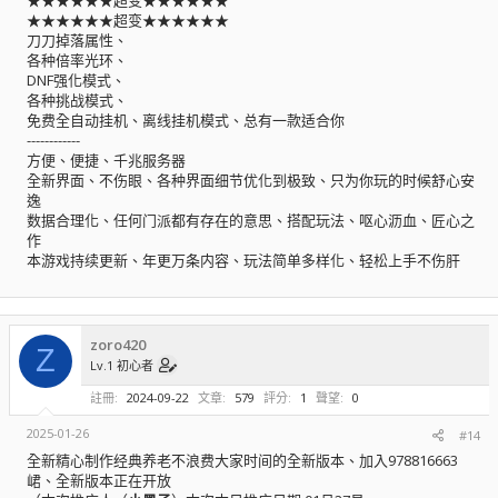
★★★★★★超变★★★★★★
刀刀掉落属性、
各种倍率光环、
DNF强化模式、
各种挑战模式、
免费全自动挂机、离线挂机模式、总有一款适合你
------------
方便、便捷、千兆服务器
全新界面、不伤眼、各种界面细节优化到极致、只为你玩的时候舒心安
逸
数据合理化、任何门派都有存在的意思、搭配玩法、呕心沥血、匠心之
作
本游戏持续更新、年更万条内容、玩法简单多样化、轻松上手不伤肝
zoro420
Z
Lv.1 初心者
註冊
2024-09-22
文章
579
評分
1
聲望
0
2025-01-26
#14
全新精心制作经典养老不浪费大家时间的全新版本、加入978816663
峮、全新版本正在开放