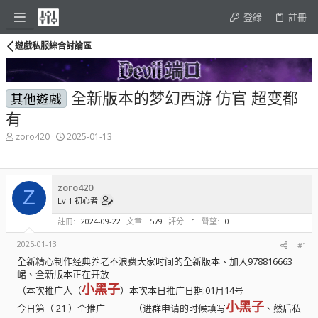
登錄
註冊
遊戲私服綜合討論區
全新版本的梦幻西游 仿官 超变都
其他遊戲
有
主
開
zoro420
2025-01-13
題
始
發
時
起
間
人
zoro420
Z
Lv.1 初心者
註冊
2024-09-22
文章
579
評分
1
聲望
0
2025-01-13
#1
全新精心制作经典养老不浪费大家时间的全新版本、加入978816663
峮、全新版本正在开放
小黑子
（本次推广人（
）本次本日推广日期:01月14号
小黑子
今日第（ 21 ）个推广----------（进群申请的时候填写
、然后私