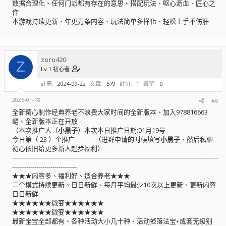
数据合理化、任何门派都有存在的意思、搭配玩法、呕心沥血、匠心之
作
本游戏持续更新、年更万条内容、玩法简单多样化、轻松上手不伤肝
zoro420
Z
Lv.1 初心者
註冊
2024-09-22
文章
579
評分
1
聲望
0
2025-01-18
#6
全新精心制作经典养老不浪费大家时间的全新版本、加入978816663
峮、全新版本正在开放
（本次推广人（
小黑子
）本次本日推广日期:01月19号
今日第（ 23 ）个推广----------（进群申请的时候填写
小黑子
、然后私聊
初心依旧给更多新人起步福利）
------------------------------------------------------------------------------------------------------
--------------------------------
★★★内容多、福利好、适合养老★★★
二个模式持续更新、日日新鲜、每月平均最少10次以上更新、更新内容
日日新鲜
★★★★★★微变★★★★★★
★★★★★★微变★★★★★★
最新宝宝全部都有、各种活动大小几十种、活动掉落法宝+成套无级别