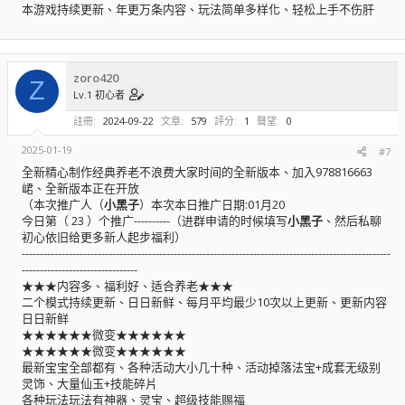
本游戏持续更新、年更万条内容、玩法简单多样化、轻松上手不伤肝
zoro420
Z
Lv.1 初心者
註冊
2024-09-22
文章
579
評分
1
聲望
0
2025-01-19
#7
全新精心制作经典养老不浪费大家时间的全新版本、加入978816663
峮、全新版本正在开放
（本次推广人（
小黑子
）本次本日推广日期:01月20
今日第（ 23 ）个推广----------（进群申请的时候填写
小黑子
、然后私聊
初心依旧给更多新人起步福利）
------------------------------------------------------------------------------------------------------
--------------------------------
★★★内容多、福利好、适合养老★★★
二个模式持续更新、日日新鲜、每月平均最少10次以上更新、更新内容
日日新鲜
★★★★★★微变★★★★★★
★★★★★★微变★★★★★★
最新宝宝全部都有、各种活动大小几十种、活动掉落法宝+成套无级别
灵饰、大量仙玉+技能碎片
各种玩法玩法有神器、灵宝、超级技能赐福