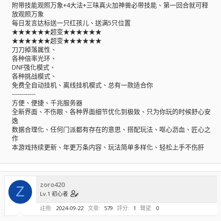
附带技能观照万象+4大法+三味真火加神兽必带技能、第一回合就可释
放观照万象
每日发言达标送一只红孩儿、送满5只位置
★★★★★★超变★★★★★★
★★★★★★超变★★★★★★
刀刀掉落属性、
各种倍率光环、
DNF强化模式、
各种挑战模式、
免费全自动挂机、离线挂机模式、总有一款适合你
------------
方便、便捷、千兆服务器
全新界面、不伤眼、各种界面细节优化到极致、只为你玩的时候舒心安
逸
数据合理化、任何门派都有存在的意思、搭配玩法、呕心沥血、匠心之
作
本游戏持续更新、年更万条内容、玩法简单多样化、轻松上手不伤肝
zoro420
Z
Lv.1 初心者
註冊
2024-09-22
文章
579
評分
1
聲望
0