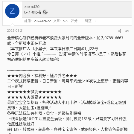
zoro420
Z
Lv.1 初心者
註冊
2024-09-22
文章
579
評分
1
聲望
0
2025-01-21
#9
全新精心制作经典养老不浪费大家时间的全新版本、加入978816663
峮、全新版本正在开放
（本次推广人（小黑子）本次本日推广日期:01月22号
今日第（ 23 ）个推广----------（进群申请的时候填写小黑子、然后私聊
初心依旧给更多新人起步福利）
------------------------------------------------------------------------------------------------------
--------------------------------
★★★内容多、福利好、适合养老★★★
二个模式持续更新、日日新鲜、每月平均最少10次以上更新、更新内容
日日新鲜
★★★★★★微变★★★★★★
★★★★★★微变★★★★★★
最新宝宝全部都有、各种活动大小几十种、活动掉落法宝+成套无级别
灵饰、大量仙玉+技能碎片
各种玩法玩法有神器、灵宝、超级技能赐福
上线直接送16个生活技能全满级、师门技能185级、只需要学习各种强
化属性技能就好
转门派、转武器、转装备、各种宝宝染色、武器染色、人物染色最新模