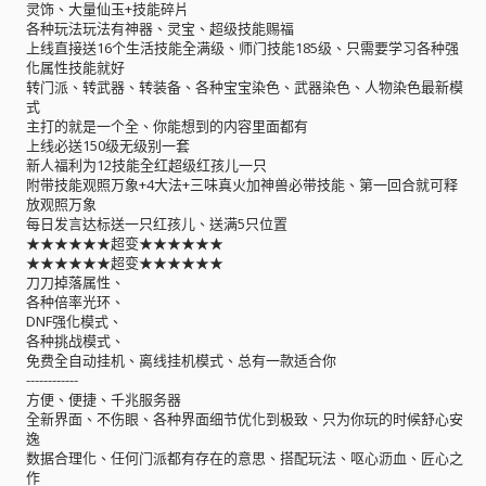
灵饰、大量仙玉+技能碎片
各种玩法玩法有神器、灵宝、超级技能赐福
上线直接送16个生活技能全满级、师门技能185级、只需要学习各种强
化属性技能就好
转门派、转武器、转装备、各种宝宝染色、武器染色、人物染色最新模
式
主打的就是一个全、你能想到的内容里面都有
上线必送150级无级别一套
新人福利为12技能全红超级红孩儿一只
附带技能观照万象+4大法+三味真火加神兽必带技能、第一回合就可释
放观照万象
每日发言达标送一只红孩儿、送满5只位置
★★★★★★超变★★★★★★
★★★★★★超变★★★★★★
刀刀掉落属性、
各种倍率光环、
DNF强化模式、
各种挑战模式、
免费全自动挂机、离线挂机模式、总有一款适合你
------------
方便、便捷、千兆服务器
全新界面、不伤眼、各种界面细节优化到极致、只为你玩的时候舒心安
逸
数据合理化、任何门派都有存在的意思、搭配玩法、呕心沥血、匠心之
作