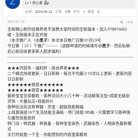
Z
Lv.1 初心者
註冊
2024-09-22
文章
579
評分
1
聲望
0
2025-01-22
#10
全新精心制作经典养老不浪费大家时间的全新版本、加入978816663
峮、全新版本正在开放
（本次推广人（
小黑子
）本次本日推广日期:01月23号
今日第（ 23 ）个推广----------（进群申请的时候填写
小黑子
、然后私聊
初心依旧给更多新人起步福利）
------------------------------------------------------------------------------------------------------
--------------------------------
★★★内容多、福利好、适合养老★★★
二个模式持续更新、日日新鲜、每月平均最少10次以上更新、更新内容
日日新鲜
★★★★★★微变★★★★★★
★★★★★★微变★★★★★★
最新宝宝全部都有、各种活动大小几十种、活动掉落法宝+成套无级别
灵饰、大量仙玉+技能碎片
各种玩法玩法有神器、灵宝、超级技能赐福
上线直接送16个生活技能全满级、师门技能185级、只需要学习各种强
化属性技能就好
转门派、转武器、转装备、各种宝宝染色、武器染色、人物染色最新模
式
主打的就是一个全、你能想到的内容里面都有