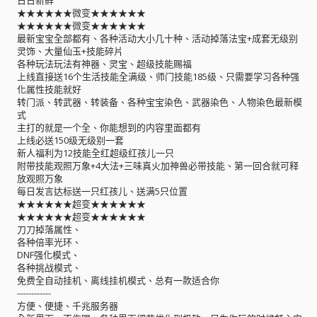
★★★★★★微变★★★★★★
★★★★★★微变★★★★★★
最新宝宝全部都有、各种活动大小几十种、活动掉落法宝+成套无级别
灵饰、大量仙玉+技能碎片
各种玩法玩法有神器、灵宝、超级技能赐福
上线直接送16个生活技能全满级、师门技能185级、只需要学习各种强
化属性技能就好
转门派、转武器、转装备、各种宝宝染色、武器染色、人物染色最新模
式
主打的就是一个全、你能想到的内容里面都有
上线必送150级无级别一套
新人福利为12技能全红超级红孩儿一只
附带技能观照万象+4大法+三味真火加神兽必带技能、第一回合就可释
放观照万象
每日发言达标送一只红孩儿、送满5只位置
★★★★★★超变★★★★★★
★★★★★★超变★★★★★★
刀刀掉落属性、
各种倍率光环、
DNF强化模式、
各种挑战模式、
免费全自动挂机、离线挂机模式、总有一款适合你
------------
方便、便捷、千兆服务器