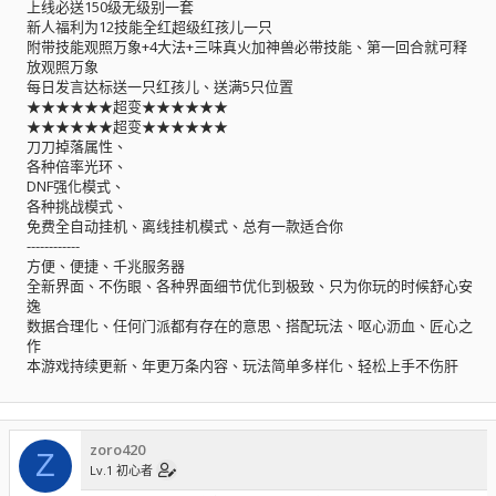
上线必送150级无级别一套
新人福利为12技能全红超级红孩儿一只
附带技能观照万象+4大法+三味真火加神兽必带技能、第一回合就可释
放观照万象
每日发言达标送一只红孩儿、送满5只位置
★★★★★★超变★★★★★★
★★★★★★超变★★★★★★
刀刀掉落属性、
各种倍率光环、
DNF强化模式、
各种挑战模式、
免费全自动挂机、离线挂机模式、总有一款适合你
------------
方便、便捷、千兆服务器
全新界面、不伤眼、各种界面细节优化到极致、只为你玩的时候舒心安
逸
数据合理化、任何门派都有存在的意思、搭配玩法、呕心沥血、匠心之
作
本游戏持续更新、年更万条内容、玩法简单多样化、轻松上手不伤肝
zoro420
Z
Lv.1 初心者