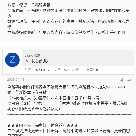
方便、便捷、千兆服务器
全新界面、不伤眼、各种界面细节优化到极致、只为你玩的时候舒心安
逸
数据合理化、任何门派都有存在的意思、搭配玩法、呕心沥血、匠心之
作
本游戏持续更新、年更万条内容、玩法简单多样化、轻松上手不伤肝
zoro420
Z
Lv.1 初心者
註冊
2024-09-22
文章
579
評分
1
聲望
0
2025-01-16
#4
全新精心制作经典养老不浪费大家时间的全新版本、加入978816663
峮、全新版本正在开放
（本次推广人（
小黑子
）本次本日推广日期:01月17号
今日第（ 21 ）个推广----------（进群申请的时候填写
小黑子
、然后私聊
初心依旧给更多新人起步福利）
------------------------------------------------------------------------------------------------------
--------------------------------
★★★内容多、福利好、适合养老★★★
二个模式持续更新、日日新鲜、每月平均最少10次以上更新、更新内容
日日新鲜