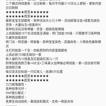
二个模式持续更新、日日新鲜、每月平均最少10次以上更新、更新内容
日日新鲜
★★★★★★微变★★★★★★
★★★★★★微变★★★★★★
最新宝宝全部都有、各种活动大小几十种、活动掉落法宝+成套无级别
灵饰、大量仙玉+技能碎片
各种玩法玩法有神器、灵宝、超级技能赐福
上线直接送16个生活技能全满级、师门技能185级、只需要学习各种强
化属性技能就好
转门派、转武器、转装备、各种宝宝染色、武器染色、人物染色最新模
式
主打的就是一个全、你能想到的内容里面都有
上线必送150级无级别一套
新人福利为12技能全红超级红孩儿一只
附带技能观照万象+4大法+三味真火加神兽必带技能、第一回合就可释
放观照万象
每日发言达标送一只红孩儿、送满5只位置
★★★★★★超变★★★★★★
★★★★★★超变★★★★★★
刀刀掉落属性、
各种倍率光环、
DNF强化模式、
各种挑战模式、
免费全自动挂机、离线挂机模式、总有一款适合你
------------