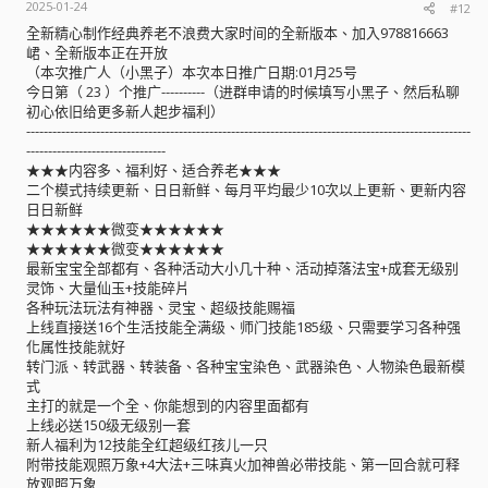
2025-01-24
#12
全新精心制作经典养老不浪费大家时间的全新版本、加入978816663
峮、全新版本正在开放
（本次推广人（小黑子）本次本日推广日期:01月25号
今日第（ 23 ）个推广----------（进群申请的时候填写小黑子、然后私聊
初心依旧给更多新人起步福利）
------------------------------------------------------------------------------------------------------
--------------------------------
★★★内容多、福利好、适合养老★★★
二个模式持续更新、日日新鲜、每月平均最少10次以上更新、更新内容
日日新鲜
★★★★★★微变★★★★★★
★★★★★★微变★★★★★★
最新宝宝全部都有、各种活动大小几十种、活动掉落法宝+成套无级别
灵饰、大量仙玉+技能碎片
各种玩法玩法有神器、灵宝、超级技能赐福
上线直接送16个生活技能全满级、师门技能185级、只需要学习各种强
化属性技能就好
转门派、转武器、转装备、各种宝宝染色、武器染色、人物染色最新模
式
主打的就是一个全、你能想到的内容里面都有
上线必送150级无级别一套
新人福利为12技能全红超级红孩儿一只
附带技能观照万象+4大法+三味真火加神兽必带技能、第一回合就可释
放观照万象