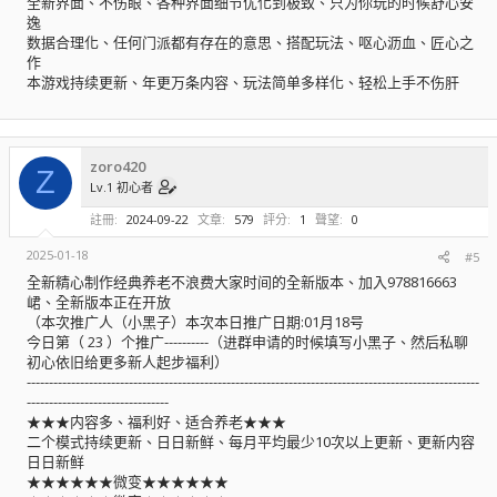
全新界面、不伤眼、各种界面细节优化到极致、只为你玩的时候舒心安
逸
数据合理化、任何门派都有存在的意思、搭配玩法、呕心沥血、匠心之
作
本游戏持续更新、年更万条内容、玩法简单多样化、轻松上手不伤肝
zoro420
Z
Lv.1 初心者
註冊
2024-09-22
文章
579
評分
1
聲望
0
2025-01-18
#5
全新精心制作经典养老不浪费大家时间的全新版本、加入978816663
峮、全新版本正在开放
（本次推广人（小黑子）本次本日推广日期:01月18号
今日第（ 23 ）个推广----------（进群申请的时候填写小黑子、然后私聊
初心依旧给更多新人起步福利）
------------------------------------------------------------------------------------------------------
--------------------------------
★★★内容多、福利好、适合养老★★★
二个模式持续更新、日日新鲜、每月平均最少10次以上更新、更新内容
日日新鲜
★★★★★★微变★★★★★★